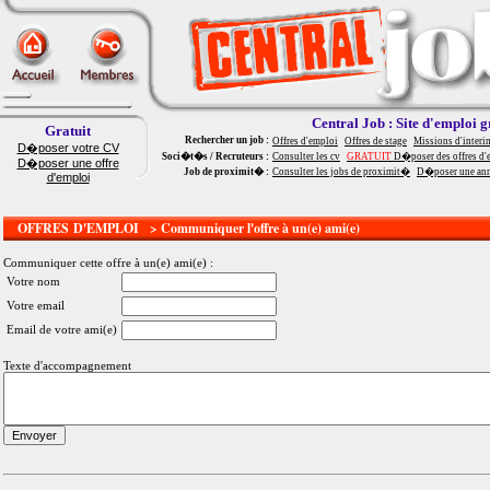
Central Job : Site d'emploi g
Gratuit
Rechercher un job :
Offres d'emploi
Offres de stage
Missions d'interi
D�poser votre CV
Soci�t�s / Recruteurs :
Consulter les cv
GRATUIT
D�poser des offres d'
D�poser une offre
Job de proximit� :
Consulter les jobs de proximit�
D�poser une an
d'emploi
OFFRES D'EMPLOI > Communiquer l'offre à un(e) ami(e)
Communiquer cette offre à un(e) ami(e) :
Votre nom
Votre email
Email de votre ami(e)
Texte d'accompagnement