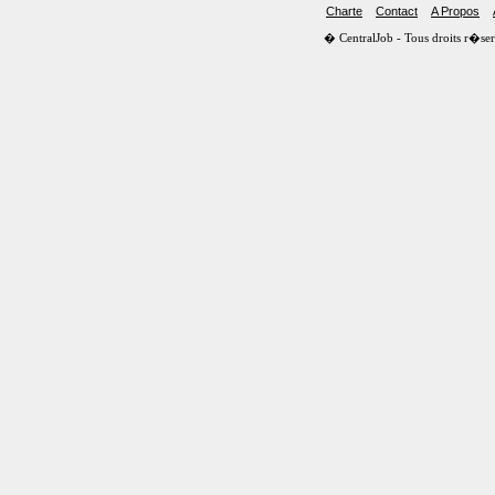
Charte
Contact
A Propos
� CentralJob - Tous droits r�s