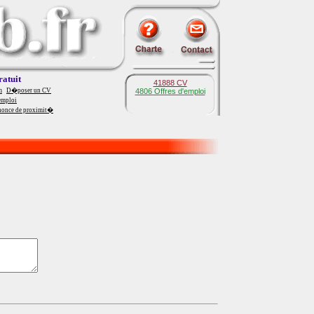
ratuit
41888 CV
m
D�poser un CV
4806 Offres d'emploi
emploi
nonce de proximit�