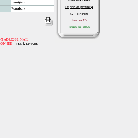
Fran�ais
Emplois de proximit�
Fran�ais
CJ Recherche
Tous les CV
Toutes les offres
 SON ADRESSE MAIL,
Inscrivez-vous
BONNEE !