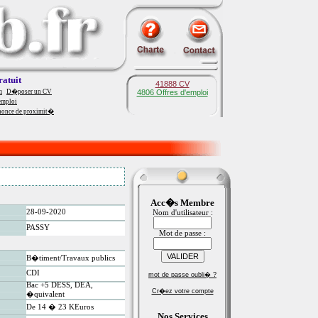
ratuit
41888 CV
m
D�poser un CV
4806 Offres d'emploi
emploi
nonce de proximit�
Acc�s Membre
28-09-2020
Nom d'utilisateur :
PASSY
Mot de passe :
B�timent/Travaux publics
CDI
mot de passe oubli� ?
Bac +5 DESS, DEA,
Cr�ez votre compte
�quivalent
De 14 � 23 KEuros
Nos Services