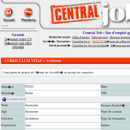
Central Job : Site d'emploi g
Gratuit
Rechercher un job :
Offres d'emploi
Offres de stage
Missions d'interi
D�poser votre CV
Soci�t�s / Recruteurs :
Consulter les cv
GRATUIT
D�poser des offres d'
D�poser une offre
Job de proximit� :
Consulter les jobs de proximit�
D�poser une an
d'emploi
CURRICULUM VITAE > Architecte
Conception de projets de l'�tude de faisabilit� au permis de construire.
93535
Date
Num�ro
Suisse
Ville
Mobilit�
Candidat Actif
Nom
Anonyme
Secteur d'activit�
Age
Anonyme
Type de contrat
Fonction
Architecte
Type de formation
Expérience
1ans
Salaire