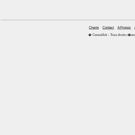
Charte
Contact
A Propos
� CentralJob - Tous droits r�s