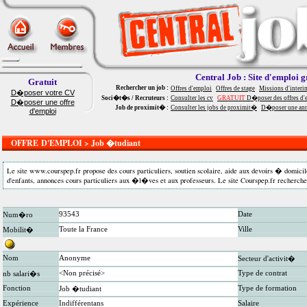
Central Job : Site d'emploi g
Gratuit
Rechercher un job :
Offres d'emploi
Offres de stage
Missions d'interi
D�poser votre CV
Soci�t�s / Recruteurs :
Consulter les cv
GRATUIT
D�poser des offres d'
D�poser une offre
Job de proximit� :
Consulter les jobs de proximit�
D�poser une an
d'emploi
OFFRE D'EMPLOI > Job �tudiant
Le site www.courspep.fr propose des cours particuliers, soutien scolaire, aide aux devoirs � domicil
d'enfants, annonces cours particuliers aux �l�ves et aux professeurs. Le site Courspep.fr recherche
93543
Date
Num�ro
Toute la France
Ville
Mobilit�
Nom
Anonyme
Secteur d'activit�
<Non précisé>
Type de contrat
nb salari�s
Fonction
Type de formation
Job �tudiant
Expérience
Indifférentans
Salaire