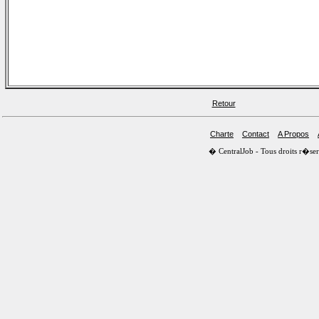
Retour
Charte
Contact
A Propos
� CentralJob - Tous droits r�s