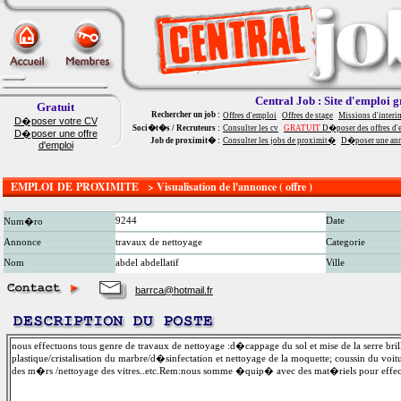
Central Job : Site d'emploi g
Gratuit
Rechercher un job :
Offres d'emploi
Offres de stage
Missions d'interi
D�poser votre CV
Soci�t�s / Recruteurs :
Consulter les cv
GRATUIT
D�poser des offres d'
D�poser une offre
Job de proximit� :
Consulter les jobs de proximit�
D�poser une an
d'emploi
EMPLOI DE PROXIMITE > Visualisation de l'annonce ( offre )
9244
Date
Num�ro
Annonce
travaux de nettoyage
Categorie
Nom
abdel abdellatif
Ville
barrca@hotmail.fr
nous effectuons tous genre de travaux de nettoyage :d�cappage du sol et mise de la serre bril
plastique/cristalisation du marbre/d�sinfectation et nettoyage de la moquette; coussin du voitur
des m�rs /nettoyage des vitres..etc.Rem:nous somme �quip� avec des mat�riels pour effect