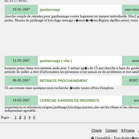
05.55.17.99.65
19-05-2007
gardiennage
saint etie
cherche couple de retraites pour gardiennage contre logement en maison individuelle 50m2 
jardin. Heures de jardinage et bricolage menage r�mun�r�ees.Region alpilles.entrez votre 
11-05-2007
gardiennage ( villa )
mars
bonjour,jeune dame tres serieuse seule avec 1 enfant ag�s de 15 ans cherche a faire du gard
periode de juillet ,a titre d'information les personnes n'ont jamais eu de problemes et tres satisfa
08-05-2007
RETRAITE PROCHAINEMENT
PONT 
55 ans retraite dans quelques mois recherche �tudie toutes offres d'emplois.
19-03-2007
CHERCHE GARDIEN DE PROPRIETE
loc
iexperiences et references exigees,jardinage,bricolage,tracteur,aim ant les chiens et les ch
independant agreable.
1
2
3
4
5
Pages :
Charte
Contact
A Propos
� CentralJob - Tous droits r�s