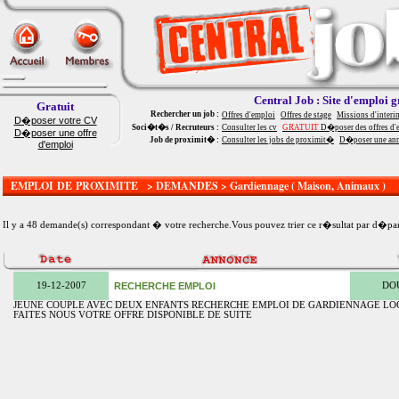
Central Job : Site d'emploi g
Gratuit
Rechercher un job :
Offres d'emploi
Offres de stage
Missions d'interi
D�poser votre CV
Soci�t�s / Recruteurs :
Consulter les cv
GRATUIT
D�poser des offres d'
D�poser une offre
Job de proximit� :
Consulter les jobs de proximit�
D�poser une an
d'emploi
EMPLOI DE PROXIMITE > DEMANDES > Gardiennage ( Maison, Animaux )
Il y a 48 demande(s) correspondant � votre recherche.Vous pouvez trier ce r�sultat par
d�par
19-12-2007
RECHERCHE EMPLOI
DOU
JEUNE COUPLE AVEC DEUX ENFANTS RECHERCHE EMPLOI DE GARDIENNAGE LOG
FAITES NOUS VOTRE OFFRE DISPONIBLE DE SUITE