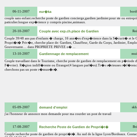
06-11-2007
eur�ka
bord
couple sans enfant.recherche poste de gardien concierge,gardien jardinier.pour ste ou entrepri
paticulier.longue exp�rience y compris piscine,animaux.
20-10-2007
Couple avec exp.ch.place de Gardien
Rei
Couple 39/48 ans pas d'enfants � charge, 16 ann�es d'exp�rience dans la S�curit� et le 
Propri�t� Priv�e, cherche place de: Gardien, Chauffeur, Garde du Corps, Jardinier, Emp
Gouvernante.... dans PROPRIETE PRIVEE o� ...
13-10-2007
Gardiennage de remplacement
mui
Couple travaillant dans le Tourisme, cherche poste de gardien de remplacement en p�riode 
F�vrier). R�gion indiff�rente ou Etranger(4 langues parl�es).Tr�s s�rieuses r�f�renc
cherchons pas un poste r�mun�r�.
05-09-2007
demand d'emploi
skh
j'ai l'honneur de annonce mon demande pour ma courder un post de travail
17-08-2007
Recherche Poste de Gardien de Propri�t�
Br
Couple recherche poste de gardien de propri�t�. Au sud de la ligne Lyon/Bordeaux. Contac