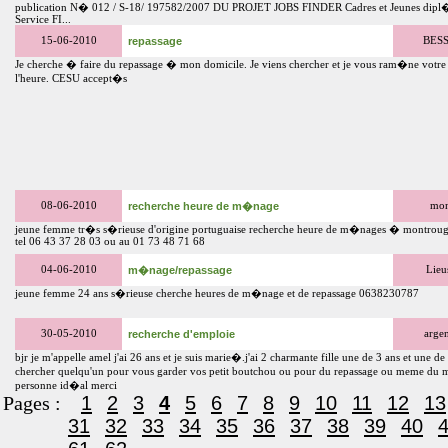
publication N� 012 / S-18/ 197582/2007 DU PROJET JOBS FINDER Cadres et Jeunes dip
Service FI...
15-06-2010
repassage
BESS
Je cherche � faire du repassage � mon domicile. Je viens chercher et je vous ram�ne votre
l'heure. CESU accept�s
08-06-2010
recherche heure de m�nage
mon
jeune femme tr�s s�rieuse d'origine portuguaise recherche heure de m�nages � montro
tel 06 43 37 28 03 ou au 01 73 48 71 68
04-06-2010
m�nage/repassage
Lieu
jeune femme 24 ans s�rieuse cherche heures de m�nage et de repassage 0638230787
30-05-2010
recherche d'emploie
argen
bjr je m'appelle amel j'ai 26 ans et je suis marie�.j'ai 2 charmante fille une de 3 ans et une de
chercher quelqu'un pour vous garder vos petit boutchou ou pour du repassage ou meme du m
personne id�al merci
Pages :
1
2
3
4
5
6
7
8
9
10
11
12
13
31
32
33
34
35
36
37
38
39
40