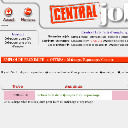
Central Job : Site d'emploi g
Gratuit
Rechercher un job :
Offres d'emploi
Offres de stage
Missions d'interi
D�poser votre CV
Soci�t�s / Recruteurs :
Consulter les cv
GRATUIT
D�poser des offres d'
D�poser une offre
Job de proximit� :
Consulter les jobs de proximit�
D�poser une an
d'emploi
EMPLOI DE PROXIMITE > OFFRES > M�nage / Repassage / Couture
Il y a 624 offre(s) correspondant � votre recherche.Vous pouvez trier ce r�sultat par
d�parte
02-08-2010
recherche h de m�nages et/ou repassage
Je suis disponible tous les jours pour faire du m�nage et repassage