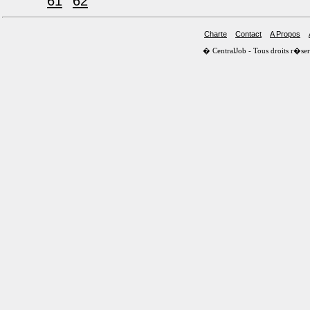
61
62
Charte
Contact
A Propos
� CentralJob - Tous droits r�s