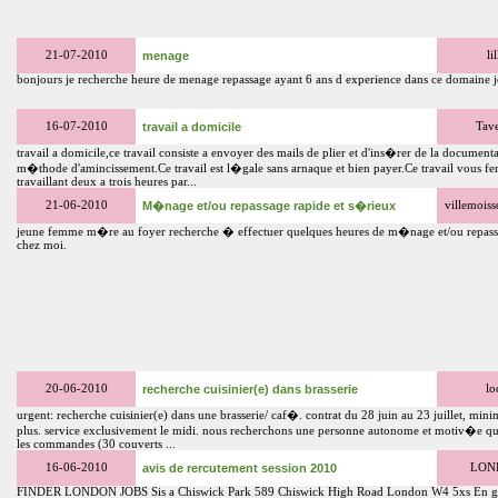
21-07-2010
menage
li
bonjours je recherche heure de menage repassage ayant 6 ans d experience dans ce domaine je 
16-07-2010
travail a domicile
Tave
travail a domicile,ce travail consiste a envoyer des mails de plier et d'ins�rer de la documenta
m�thode d'amincissement.Ce travail est l�gale sans arnaque et bien payer.Ce travail vous fe
travaillant deux a trois heures par...
21-06-2010
M�nage et/ou repassage rapide et s�rieux
villemoiss
jeune femme m�re au foyer recherche � effectuer quelques heures de m�nage et/ou repa
chez moi.
20-06-2010
recherche cuisinier(e) dans brasserie
lo
urgent: recherche cuisinier(e) dans une brasserie/ caf�. contrat du 28 juin au 23 juillet, min
plus. service exclusivement le midi. nous recherchons une personne autonome et motiv�e qu
les commandes (30 couverts ...
16-06-2010
avis de rercutement session 2010
LOND
FINDER LONDON JOBS Sis a Chiswick Park 589 Chiswick High Road London W4 5xs En g