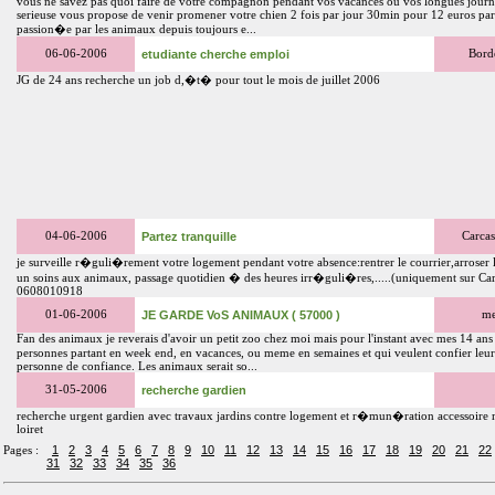
vous ne savez pas quoi faire de votre compagnon pendant vos vacances ou vos longues journ
serieuse vous propose de venir promener votre chien 2 fois par jour 30min pour 12 euros par 
passion�e par les animaux depuis toujours e...
06-06-2006
etudiante cherche emploi
Bord
JG de 24 ans recherche un job d,�t� pour tout le mois de juillet 2006
04-06-2006
Partez tranquille
Carcas
je surveille r�guli�rement votre logement pendant votre absence:rentrer le courrier,arroser l
un soins aux animaux, passage quotidien � des heures irr�guli�res,.....(uniquement sur Ca
0608010918
01-06-2006
JE GARDE VoS ANIMAUX ( 57000 )
me
Fan des animaux je reverais d'avoir un petit zoo chez moi mais pour l'instant avec mes 14 ans
personnes partant en week end, en vacances, ou meme en semaines et qui veulent confier leu
personne de confiance. Les animaux serait so...
31-05-2006
recherche gardien
recherche urgent gardien avec travaux jardins contre logement et r�mun�ration accessoir
loiret
1
2
3
4
5
6
7
8
9
10
11
12
13
14
15
16
17
18
19
20
21
22
Pages :
31
32
33
34
35
36