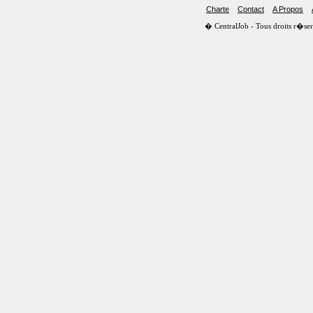
Charte
Contact
A Propos
� CentralJob - Tous droits r�s