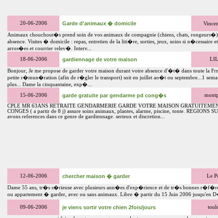
20-06-2006
Garde d'animaux � domicile
Vince
Animaux chouchout�s prend soin de vos animaux de compagnie (chiens, chats, rongeurs�)
absence. Visites � domicile : repas, entretien de la liti�re, sorties, jeux, soins si n�cessaire 
arros�es et courrier relev�. Interv...
18-06-2006
gardiennage de votre maison
LIL
Bonjour, Je me propose de garder votre maison durant votre absence d'�t� dans toute la F
petite r�mun�ration (afin de r�gler le transport) soit en juillet ao�t ou septembre...1 sema
plus... Dame la cinquantaine, exp�...
15-06-2006
garde gratuite par gendarme pd cong�s
montp
CPLE MR 63ANS RETRAITE GENDARMERIE GARDE VOTRE MAISON GRATUITEME
CONGES ( a partir de 8 j) assure soins animaux, plantes, alarme, piscine, tonte. REGION
avons references dans ce genre de gardiennage. serieux et discretion...
12-06-2006
chercher maison � garder
Le P
Dame 55 ans, tr�s s�rieuse avec plusieurs ann�es d'exp�rience et de tr�s bonnes r�f�r
ou appartement � garder, avec ou sans animaux. Libre � partir du 15 Juin 2006 jusqu'en
09-06-2006
je viens sortir votre chien 2fois/jours
toul