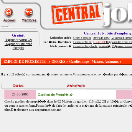
Central Job : Site d'emploi g
Gratuit
Rechercher un job :
Offres d'emploi
Offres de stage
Missions d'interi
D�poser votre CV
Soci�t�s / Recruteurs :
Consulter les cv
GRATUIT
D�poser des offres d'
D�poser une offre
Job de proximit� :
Consulter les jobs de proximit�
D�poser une an
d'emploi
EMPLOI DE PROXIMITE > OFFRES > Gardiennage ( Maison, Animaux )
Il y a 362 offre(s) correspondant � votre recherche.Vous pouvez trier ce r�sultat par
d�parte
20-06-2006
Gardien de Propri�t�
Cherhe gardien de propri�t� dans le 82 Maison du gardien:110 m2,2CH et 1S�jour Convi
ou couple sans enfants.Possibilit� de faire le jardin et le m�nage de la maison principale,
plus.D�claration aux organismes sociaux